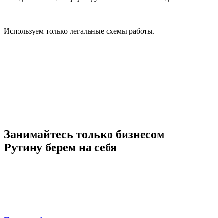
Используем только легальные схемы работы.
Занимайтесь только бизнесом
Рутину берем на себя
Заменим целый штат сотрудников, взяв на себя комплексное
бухгалтерское обслуживание Вашей компании, включая
кадровое делопроизводство. Поможем сократить налоговые
расходы, минимизируем риски, связанные с ведением
бизнеса.