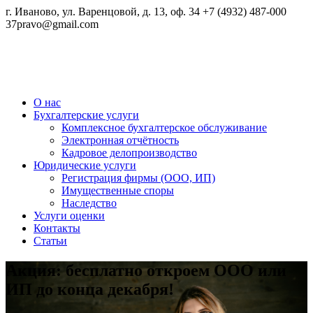
г. Иваново, ул. Варенцовой, д. 13, оф. 34
+7 (4932) 487-000
37pravo@gmail.com
Бухгалтерские и юридические услуги
О нас
37 Право
Бухгалтерские услуги
Комплексное бухгалтерское обслуживание
Электронная отчётность
Кадровое делопроизводство
Юридические услуги
Регистрация фирмы (ООО, ИП)
Имущественные споры
Наследство
Услуги оценки
Контакты
Статьи
Акция: бесплатно откроем ООО или
ИП до конца декабря!