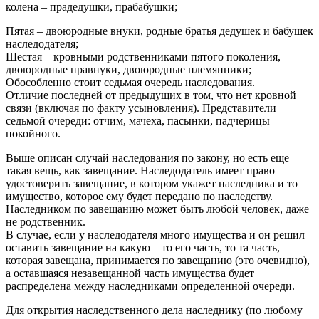
колена – прадедушки, прабабушки;
Пятая – двоюродные внуки, родные братья дедушек и бабушек
наследодателя;
Шестая – кровными родственниками пятого поколения,
двоюродные правнуки, двоюродные племянники;
Обособленно стоит седьмая очередь наследования.
Отличие последней от предыдущих в том, что нет кровной
связи (включая по факту усыновления). Представители
седьмой очереди: отчим, мачеха, пасынки, падчерицы
покойного.
Выше описан случай наследования по закону, но есть еще
такая вещь, как завещание. Наследодатель имеет право
удостоверить завещание, в котором укажет наследника и то
имущество, которое ему будет передано по наследству.
Наследником по завещанию может быть любой человек, даже
не родственник.
В случае, если у наследодателя много имущества и он решил
оставить завещание на какую – то его часть, то та часть,
которая завещана, принимается по завещанию (это очевидно),
а оставшаяся незавещанной часть имущества будет
распределена между наследниками определенной очереди.
Для открытия наследственного дела наследнику (по любому