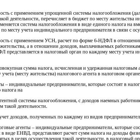
ть с применением упрощенной системы налогообложения (далее
кой деятельности, перечисляет в бюджет по месту жительства и
меняется система налогообложения в виде единого налога на вм
 по месту учета индивидуального предпринимателя в связи с ос
сть с применением УСН, расчет по форме 6-НДФЛ в отношении 
о жительства, а в отношении доходов, выплачиваемых работникам
Л представляется в налоговый орган по каждому месту учета и
совокупная сумма налога, исчисленная и удержанная налоговым 
 учета (месту жительства) налогового агента в налоговом орган
нты – индивидуальные предприниматели, которые состоят в налог
 налога на
патентной системы налогообложения, с доходов наемных работн
м такой деятельности.
чет доходов, полученных по каждому из видов предприниматель
оговые агенты – индивидуальные предприниматели, которые сост
я в виде ЕНВД, представляют расчет сумм налога на доходы фи
ых в целях осуществления такой деятельности, в налоговый орг