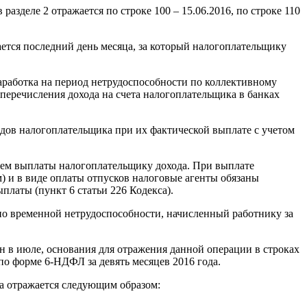
азделе 2 отражается по строке 100 – 15.06.2016, по строке 110
ается последний день месяца, за который налогоплательщику
заработка на период нетрудоспособности по коллективному
е перечисления дохода на счета налогоплательщика в банках
одов налогоплательщика при их фактической выплате с учетом
днем выплаты налогоплательщику дохода. При выплате
) и в виде оплаты отпусков налоговые агенты обязаны
платы (пункт 6 статьи 226 Кодекса).
 по временной нетрудоспособности, начисленный работнику за
н в июле, основания для отражения данной операции в строках
по форме 6-НДФЛ за девять месяцев 2016 года.
да отражается следующим образом: