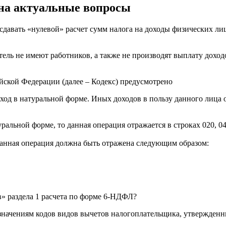
 на актуальные вопросы
давать «нулевой» расчет сумм налога на доходы физических ли
ль не имеют работников, а также не производят выплату доход
йской Федерации (далее – Кодекс) предусмотрено
од в натуральной форме. Иных доходов в пользу данного лица ор
ральной форме, то данная операция отражается в строках 020, 040
 данная операция должна быть отражена следующим образом:
» раздела 1 расчета по форме 6-НДФЛ?
 значениям кодов видов вычетов налогоплательщика, утвержде