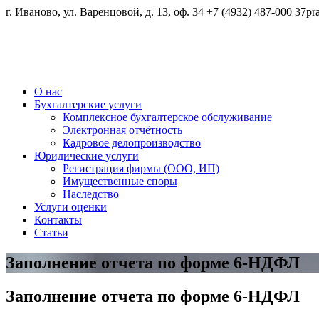
г. Иваново, ул. Варенцовой, д. 13, оф. 34
+7 (4932) 487-000
37pr
Бухгалтерские и юридические услуги
О нас
37 Право
Бухгалтерские услуги
Комплексное бухгалтерское обслуживание
Электронная отчётность
Кадровое делопроизводство
Юридические услуги
Регистрация фирмы (ООО, ИП)
Имущественные споры
Наследство
Услуги оценки
Контакты
Статьи
Заполнение отчета по форме 6-НДФЛ
Заполнение отчета по форме 6-НДФЛ