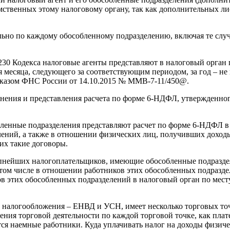
мственных этому налоговому органу, так как дополнительных л
ьно по каждому обособленному подразделению, включая те случа
230 Кодекса налоговые агенты представляют в налоговый орган 
ня месяца, следующего за соответствующим периодом, за год – н
иказом ФНС России от 14.10.2015 № ММВ-7-11/450@.
аполнения и представления расчета по форме 6-НДФЛ, утвержден
ленные подразделения представляют расчет по форме 6-НДФЛ в
лений, а также в отношении физических лиц, получивших доходы
их такие договоры.
упнейших налогоплательщиков, имеющие обособленные подразде
том числе в отношении работников этих обособленных подраздел
в этих обособленных подразделений в налоговый орган по мест
алогообложения – ЕНВД и УСН, имеет несколько торговых точ
ния торговой деятельности по каждой торговой точке, как пла
 наемные работники. Куда уплачивать налог на доходы физическ