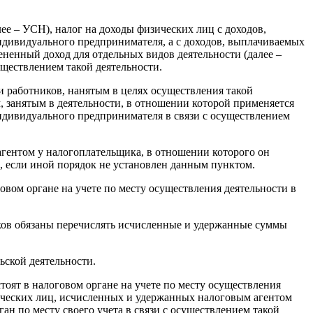
 – УСН), налог на доходы физических лиц с доходов,
ндивидуального предпринимателя, а с доходов, выплачиваемых
ененный доход для отдельных видов деятельности (далее –
уществлением такой деятельности.
работников, нанятым в целях осуществления такой
, занятым в деятельности, в отношении которой применяется
ндивидуального предпринимателя в связи с осуществлением
агентом у налогоплательщика, в отношении которого он
е, если иной порядок не установлен данным пунктом.
овом органе на учете по месту осуществления деятельности в
иков обязаны перечислять исчисленные и удержанные суммы
ской деятельности.
оят в налоговом органе на учете по месту осуществления
зических лиц, исчисленных и удержанных налоговым агентом
ан по месту своего учета в связи с осуществлением такой