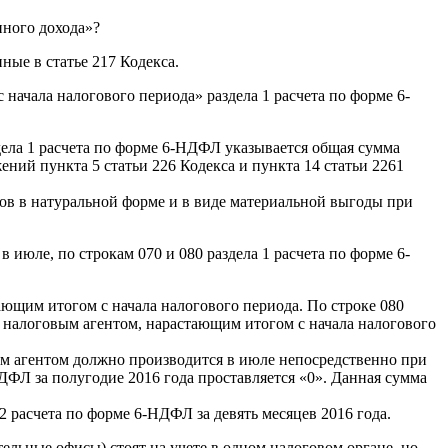
нного дохода»?
ые в статье 217 Кодекса.
начала налогового периода» раздела 1 расчета по форме 6-
дела 1 расчета по форме 6-НДФЛ указывается общая сумма
ений пункта 5 статьи 226 Кодекса и пункта 14 статьи 2261
ов в натуральной форме и в виде материальной выгоды при
июле, по строкам 070 и 080 раздела 1 расчета по форме 6-
ающим итогом с начала налогового периода. По строке 080
у налоговым агентом, нарастающим итогом с начала налогового
ым агентом должно производится в июле непосредственно при
НДФЛ за полугодие 2016 года проставляется «0». Данная сумма
 2 расчета по форме 6-НДФЛ за девять месяцев 2016 года.
ельные офисы) стоят на учете в одном налоговом органе, но