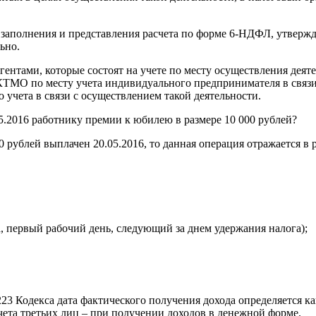
ядка заполнения и представления расчета по форме 6-НДФЛ, утв
ьно.
нтами, которые состоят на учете по месту осуществления деят
КТМО по месту учета индивидуального предпринимателя в связи
учета в связи с осуществлением такой деятельности.
5.2016 работнику премии к юбилею в размере 10 000 рублей?
 рублей выплачен 20.05.2016, то данная операция отражается в 
са, первый рабочий день, следующий за днем удержания налога);
23 Кодекса дата фактического получения дохода определяется ка
чета третьих лиц – при получении доходов в денежной форме.