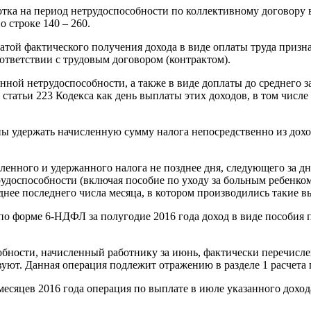
тка на период нетрудоспособности по коллективному договору в р
по строке 140 – 260.
датой фактического получения дохода в виде оплаты труда призн
ответствии с трудовым договором (контрактом).
нной нетрудоспособности, а также в виде доплаты до среднего 
 статьи 223 Кодекса как день выплаты этих доходов, в том числ
аны удержать начисленную сумму налога непосредственно из дох
ленного и удержанного налога не позднее дня, следующего за 
удоспособности (включая пособие по уходу за больным ребенком
нее последнего числа месяца, в котором производились такие вы
 по форме 6-НДФЛ за полугодие 2016 года доход в виде пособия
обности, начисленный работнику за июнь, фактически перечисле
вуют. Данная операция подлежит отражению в разделе 1 расчета 
месяцев 2016 года операция по выплате в июле указанного дохо