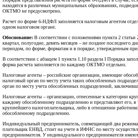
находятся в различных муниципальных образованиях, подведо
ОКТМО не предусмотрено.
Расчет по форме 6-НДФЛ заполняется налоговым агентом отдел
одном налоговом органе.
Обоснование:
В соответствии с положениями пункта 2 статьи 
квартал, полугодие, девять месяцев – не позднее последнего д
периодом, по форме, форматам и в порядке, утвержденным пр
В соответствии с абзацем 1 пункта 1.10 раздела I Порядка з
форма расчета заполняется по каждому ОКТМО отдельно.
Налоговые агенты – российские организации, имеющие обособ
налоговый орган по месту учета таких обособленных подразде
орган по месту учета обособленных подразделений, заключивш
Налоговые агенты – организации, отнесенные к категории кр
каждому обособленному подразделению и представляют его, в 
крупнейшего налогоплательщика, либо в отношении работнико
обособленному подразделению.
Индивидуальный предприниматель, совмещающий два режима н
плательщик ЕНВД, стоит на учете в ИФНС по месту осуществле
предпринимателя. У индивидуального предпринимателя имеются