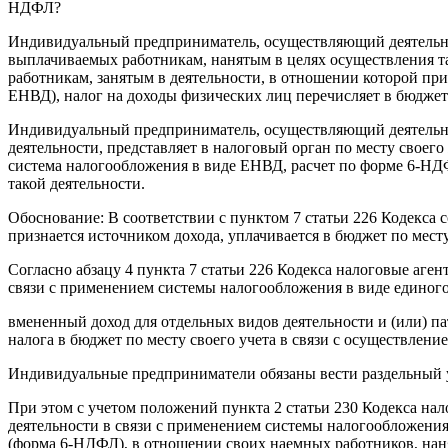
НДФЛ?
Индивидуальный предприниматель, осуществляющий деятельнос
выплачиваемых работникам, нанятым в целях осуществления та
работникам, занятым в деятельности, в отношении которой при
ЕНВД), налог на доходы физических лиц перечисляет в бюджет
Индивидуальный предприниматель, осуществляющий деятельно
деятельности, представляет в налоговый орган по месту своег
система налогообложения в виде ЕНВД, расчет по форме 6-НДФ
такой деятельности.
Обоснование: В соответствии с пунктом 7 статьи 226 Кодекса 
признается источником дохода, уплачивается в бюджет по месту
Согласно абзацу 4 пункта 7 статьи 226 Кодекса налоговые аге
связи с применением системы налогообложения в виде единого
вмененный доход для отдельных видов деятельности и (или) 
налога в бюджет по месту своего учета в связи с осуществление
Индивидуальные предприниматели обязаны вести раздельный у
При этом с учетом положений пункта 2 статьи 230 Кодекса нал
деятельности в связи с применением системы налогообложени
(форма 6-НДФЛ), в отношении своих наемных работников, нанят