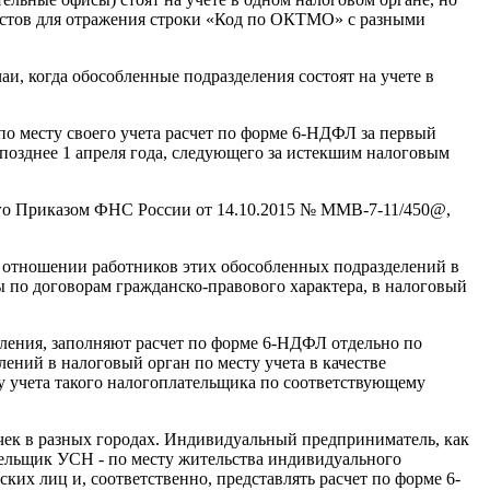
истов для отражения строки «Код по ОКТМО» с разными
и, когда обособленные подразделения состоят на учете в
по месту своего учета расчет по форме 6-НДФЛ за первый
е позднее 1 апреля года, следующего за истекшим налоговым
ного Приказом ФНС России от 14.10.2015 № ММВ-7-11/450@,
 отношении работников этих обособленных подразделений в
 по договорам гражданско-правового характера, в налоговый
ления, заполняют расчет по форме 6-НДФЛ отдельно по
ений в налоговый орган по месту учета в качестве
у учета такого налогоплательщика по соответствующему
ек в разных городах. Индивидуальный предприниматель, как
тельщик УСН - по месту жительства индивидуального
их лиц и, соответственно, представлять расчет по форме 6-