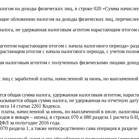
огом на доходы физических лиц, в строке 020 «Сумма начисле
щие обложению налогом на доходы физических лиц, перечисленн
алога, не удержанная налоговым агентом нарастающим итогом с 
 агентом нарастающим итогом с начала налогового периода» раз
арастающим итогом с начала налогового периода, с учетом полож
ная налоговым агентом с полученных физическими лицами доход
иц с заработной платы, начисленной за июнь, но выплаченной в 
тся общая сумма налога, удержанная налоговым агентом, нараст
казывается общая сумма налога, не удержанная на отчетную дат
нкта 14 статьи 2261 Кодекса.
й платы, начисленной за июнь, но выплаченной в июле, налогов
дов в январе – июнь), в строках 070 и 080 раздела 1 расчета 6-
НДФЛ за полугодие 2016 года.
070 раздела 1, а также непосредственно сама операция в разделе
и налоговый агент и его обособленные подразделения (дополнит