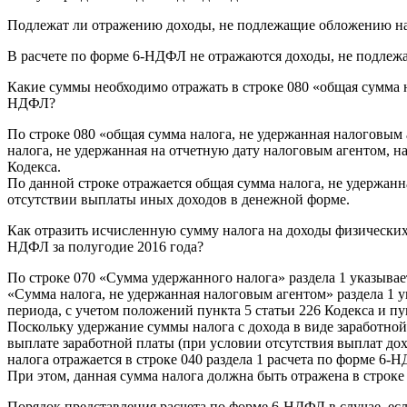
Подлежат ли отражению доходы, не подлежащие обложению нал
В расчете по форме 6-НДФЛ не отражаются доходы, не подлежа
Какие суммы необходимо отражать в строке 080 «общая сумма н
НДФЛ?
По строке 080 «общая сумма налога, не удержанная налоговым
налога, не удержанная на отчетную дату налоговым агентом, н
Кодекса.
По данной строке отражается общая сумма налога, не удержан
отсутствии выплаты иных доходов в денежной форме.
Как отразить исчисленную сумму налога на доходы физических л
НДФЛ за полугодие 2016 года?
По строке 070 «Сумма удержанного налога» раздела 1 указывае
«Сумма налога, не удержанная налоговым агентом» раздела 1 у
периода, с учетом положений пункта 5 статьи 226 Кодекса и пу
Поскольку удержание суммы налога с дохода в виде заработно
выплате заработной платы (при условии отсутствия выплат дохо
налога отражается в строке 040 раздела 1 расчета по форме 6-
При этом, данная сумма налога должна быть отражена в строке 
Порядок представления расчета по форме 6-НДФЛ в случае, есл